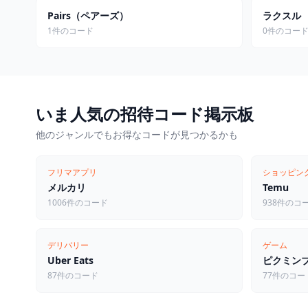
Pairs（ペアーズ）
ラクスル
1件のコード
0件のコー
いま人気の招待コード掲示板
他のジャンルでもお得なコードが見つかるかも
フリマアプリ
ショッピン
メルカリ
Temu
1006件のコード
938件のコ
デリバリー
ゲーム
Uber Eats
ピクミン
87件のコード
77件のコー