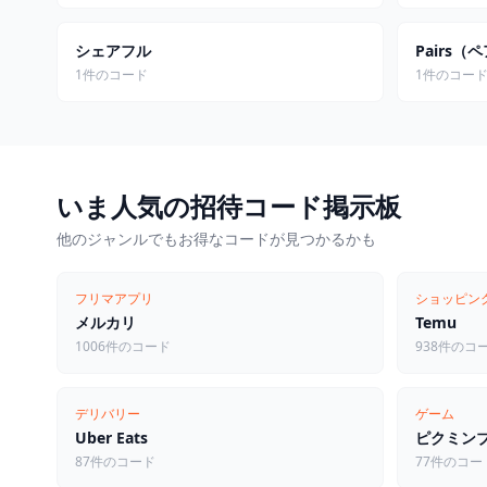
シェアフル
Pairs（
1件のコード
1件のコー
いま人気の招待コード掲示板
他のジャンルでもお得なコードが見つかるかも
フリマアプリ
ショッピン
メルカリ
Temu
1006件のコード
938件のコ
デリバリー
ゲーム
Uber Eats
ピクミン
87件のコード
77件のコー