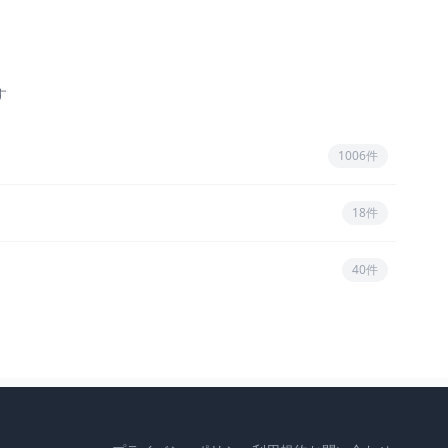
す
1006件
18件
40件