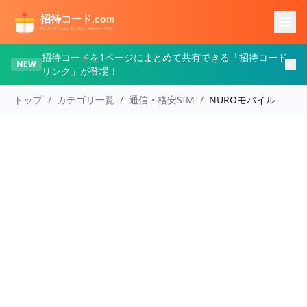
メインコンテンツへスキップ
招待コードを1ページにまとめて共有できる「招待コード
NEW
リンク」が登場！
トップ
/
カテゴリ一覧
/
通信・格安SIM
/
NUROモバイル