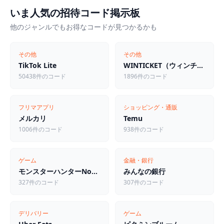
いま人気の招待コード掲示板
他のジャンルでもお得なコードが見つかるかも
その他
その他
TikTok Lite
WINTICKET（ウィンチケット）
50438件のコード
1896件のコード
フリマアプリ
ショッピング・通販
メルカリ
Temu
1006件のコード
938件のコード
ゲーム
金融・銀行
モンスターハンターNow（モンハンNow）
みんなの銀行
327件のコード
307件のコード
デリバリー
ゲーム