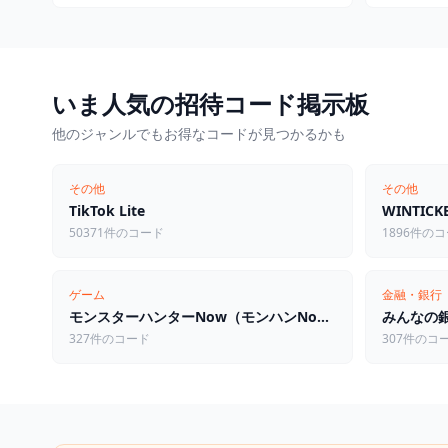
いま人気の招待コード掲示板
他のジャンルでもお得なコードが見つかるかも
その他
その他
TikTok Lite
WINTI
50371件のコード
1896件の
ゲーム
金融・銀行
モンスターハンターNow（モンハンNow）
みんなの
327件のコード
307件のコ