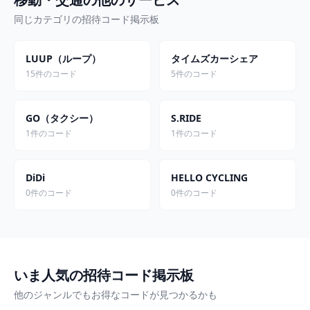
同じカテゴリの招待コード掲示板
LUUP（ループ）
タイムズカーシェア
15件のコード
5件のコード
GO（タクシー）
S.RIDE
1件のコード
1件のコード
DiDi
HELLO CYCLING
0件のコード
0件のコード
いま人気の招待コード掲示板
他のジャンルでもお得なコードが見つかるかも